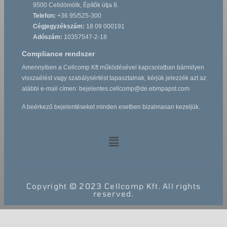
9500 Celldömölk, Építők útja 8.
Telefon:
+36 95/525-300
Cégjegyzékszám:
18 09 000191
Adószám:
10357547-2-18
Compliance rendszer
Amennyiben a Cellcomp Kft működésével kapcsolatban bármilyen
visszaélést vagy szabálysértést tapasztalnak, kérjük jelezzék azt az
alábbi e-mail címen:
bejelentes.cellcomp
@de.ebmpapst.com
A beérkező bejelentéseket minden esetben bizalmasan kezeljük.
Copyright © 2023 Cellcomp Kft. All rights
reserved.