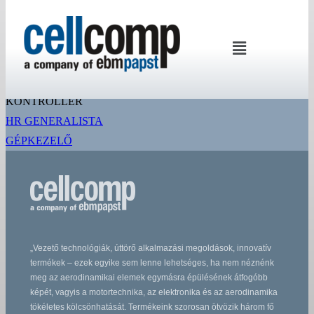
KONTROLLER
Cellcomp Kft
HR GENERALISTA
GÉPKEZELŐ
„Vezető technológiák, úttörő alkalmazási megoldások, innovatív
termékek – ezek egyike sem lenne lehetséges, ha nem néznénk
meg az aerodinamikai elemek egymásra épülésének átfogóbb
képét, vagyis a motortechnika, az elektronika és az aerodinamika
tökéletes kölcsönhatását. Termékeink szorosan ötvözik három fő