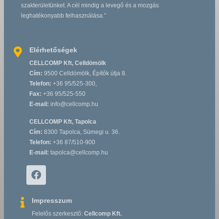
szakterületünket. A cél mindig a levegő és a mozgás
leghatékonyabb felhasználása.”
Elérhetőségek
CELLCOMP Kft, Celldömölk
Cím:
9500 Celldömölk, Építők útja 8.
Telefon:
+36 95/525-300,
Fax:
+36 95/525-550
E-mail:
info@cellcomp.hu
CELLCOMP Kft, Tapolca
Cím:
8300 Tapolca, Sümegi u. 36.
Telefon:
+36 87/510-900
E-mail:
tapolca@cellcomp.hu
Impresszum
Felelős szerkesztő:
Cellcomp Kft.