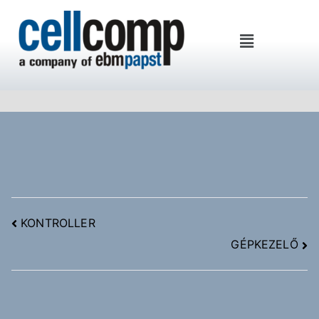
Cellcomp Kft
KONTROLLER
GÉPKEZELŐ