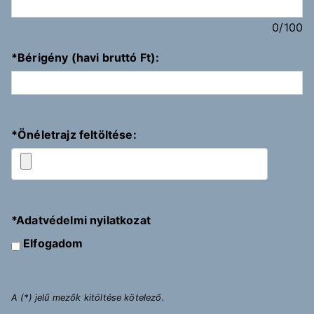
0
/100
*
Bérigény (havi bruttó Ft):
*
Önéletrajz feltöltése:
*
Adatvédelmi nyilatkozat
Elfogadom
A (*) jelű mezők kitöltése kötelező.