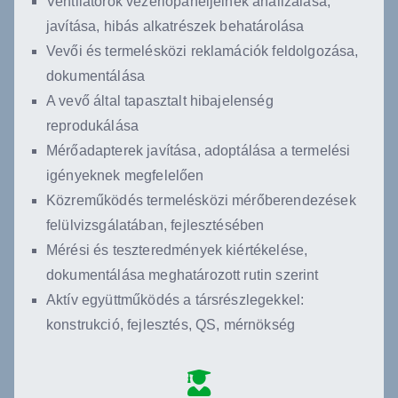
Ventilátorok vezérlőpaneljeinek analizálása,
javítása, hibás alkatrészek behatárolása
Vevői és termelésközi reklamációk feldolgozása,
dokumentálása
A vevő által tapasztalt hibajelenség
reprodukálása
Mérőadapterek javítása, adoptálása a termelési
igényeknek megfelelően
Közreműködés termelésközi mérőberendezések
felülvizsgálatában, fejlesztésében
Mérési és teszteredmények kiértékelése,
dokumentálása meghatározott rutin szerint
Aktív együttműködés a társrészlegekkel:
konstrukció, fejlesztés, QS, mérnökség