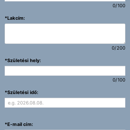
0
/100
*
Lakcím:
0
/200
*
Születési hely:
0
/100
*
Születési idő:
*
E-mail cím: