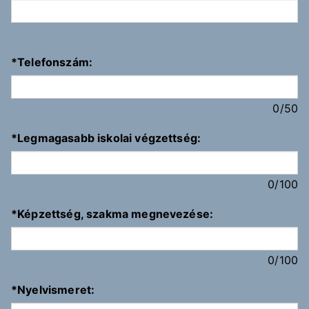
*
Telefonszám:
0
/50
*
Legmagasabb iskolai végzettség:
0
/100
*
Képzettség, szakma megnevezése:
0
/100
*
Nyelvismeret: