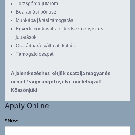
Törzsgárda jutalom
Beajánlási bónusz
Munkába járási támogatás
Egyedi munkavállalói kedvezmények és
juttatások
Családbarát vállalati kultúra
Támogató csapat
A jelentkezéshez kérjük csatolja magyar és
német / vagy angol nyelvű önéletrajzát!
Köszönjük!
Apply Online
*
Név: